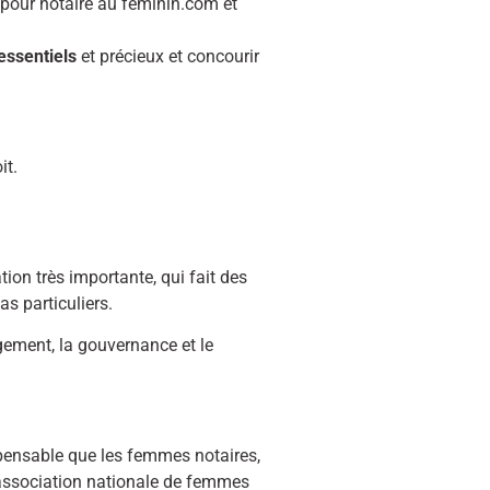
 pour notaire au féminin.com et
essentiels
et précieux et concourir
it.
ion très importante, qui fait des
as particuliers.
gement, la gouvernance et le
ispensable que les femmes notaires,
e association nationale de femmes