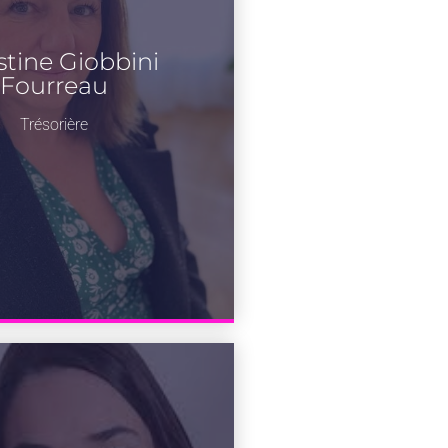
stine Giobbini
Fourreau
Trésorière