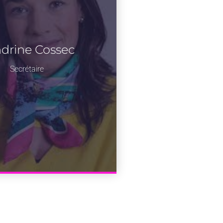
drine Cossec
Secrétaire