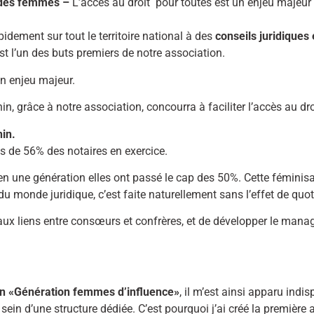
 des femmes –
L’accès au droit pour toutes est un enjeu majeur
dement sur tout le territoire national à des
conseils juridiques 
t l’un des buts premiers de notre association.
n enjeu majeur.
, grâce à notre association, concourra à faciliter l’accès au dro
nin.
s de 56% des notaires en exercice.
n une génération elles ont passé le cap des 50%. Cette féminisat
u monde juridique, c’est faite naturellement sans l’effet de quot
eaux liens entre consœurs et confrères, et de développer le mana
ion «Génération femmes d’influence»
, il m’est ainsi apparu ind
sein d’une structure dédiée. C’est pourquoi j’ai créé la premièr