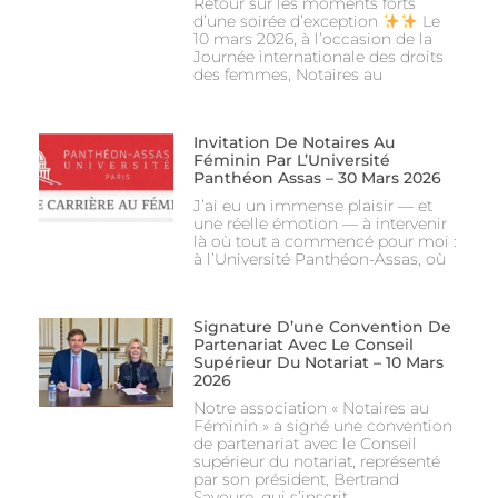
Retour sur les moments forts
d’une soirée d’exception
Le
10 mars 2026, à l’occasion de la
Journée internationale des droits
des femmes, Notaires au
Invitation De Notaires Au
Féminin Par L’Université
Panthéon Assas – 30 Mars 2026
J’ai eu un immense plaisir — et
une réelle émotion — à intervenir
là où tout a commencé pour moi :
à l’Université Panthéon-Assas, où
Signature D’une Convention De
Partenariat Avec Le Conseil
Supérieur Du Notariat – 10 Mars
2026
Notre association « Notaires au
Féminin » a signé une convention
de partenariat avec le Conseil
supérieur du notariat, représenté
par son président, Bertrand
Savoure, qui s’inscrit