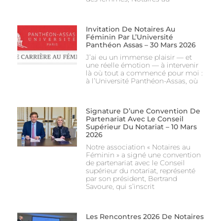
Invitation De Notaires Au
Féminin Par L’Université
Panthéon Assas – 30 Mars 2026
J’ai eu un immense plaisir — et
une réelle émotion — à intervenir
là où tout a commencé pour moi :
à l’Université Panthéon-Assas, où
Signature D’une Convention De
Partenariat Avec Le Conseil
Supérieur Du Notariat – 10 Mars
2026
Notre association « Notaires au
Féminin » a signé une convention
de partenariat avec le Conseil
supérieur du notariat, représenté
par son président, Bertrand
Savoure, qui s’inscrit
Les Rencontres 2026 De Notaires