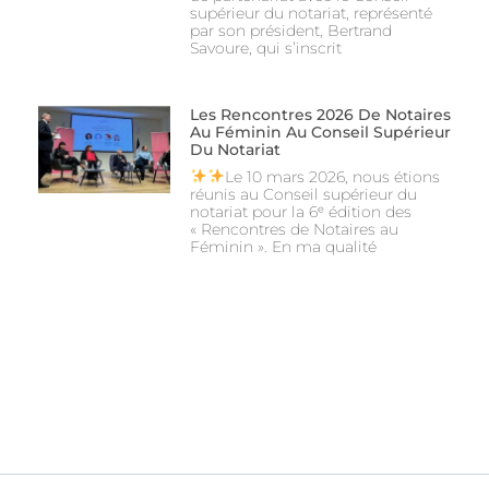
supérieur du notariat, représenté
par son président, Bertrand
Savoure, qui s’inscrit
Les Rencontres 2026 De Notaires
Au Féminin Au Conseil Supérieur
Du Notariat
Le 10 mars 2026, nous étions
réunis au Conseil supérieur du
notariat pour la 6ᵉ édition des
« Rencontres de Notaires au
Féminin ». En ma qualité