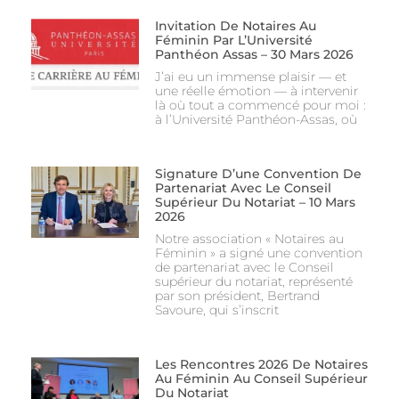
Invitation De Notaires Au
Féminin Par L’Université
Panthéon Assas – 30 Mars 2026
J’ai eu un immense plaisir — et
une réelle émotion — à intervenir
là où tout a commencé pour moi :
à l’Université Panthéon-Assas, où
Signature D’une Convention De
Partenariat Avec Le Conseil
Supérieur Du Notariat – 10 Mars
2026
Notre association « Notaires au
Féminin » a signé une convention
de partenariat avec le Conseil
supérieur du notariat, représenté
par son président, Bertrand
Savoure, qui s’inscrit
Les Rencontres 2026 De Notaires
Au Féminin Au Conseil Supérieur
Du Notariat