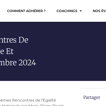
COMMENT ADHÉRER ?
COACHINGS
NOS É
ntres De
e Et
embre 2024
Partager
6èmes Rencontres de l’Egalité
Nationale par Marie-Pierre Rixain,