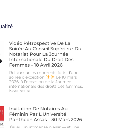
ualité
Vidéo Rétrospective De La
Soirée Au Conseil Supérieur Du
Notariat Pour La Journée
Internationale Du Droit Des
Femmes – 18 Avril 2026
Retour sur les moments forts d’une
soirée d’exception
Le 10 mars
2026, à l’occasion de la Journée
internationale des droits des femmes,
Notaires au
Invitation De Notaires Au
Féminin Par L’Université
Panthéon Assas – 30 Mars 2026
J’ai eu un immense plaisir — et une