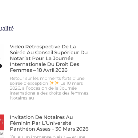
ualité
Vidéo Rétrospective De La
Soirée Au Conseil Supérieur Du
Notariat Pour La Journée
Internationale Du Droit Des
Femmes – 18 Avril 2026
Retour sur les moments forts d’une
soirée d’exception
Le 10 mars
2026, à l’occasion de la Journée
internationale des droits des femmes,
Notaires au
Invitation De Notaires Au
Féminin Par L’Université
Panthéon Assas – 30 Mars 2026
J’ai eu un immense plaisir — et une