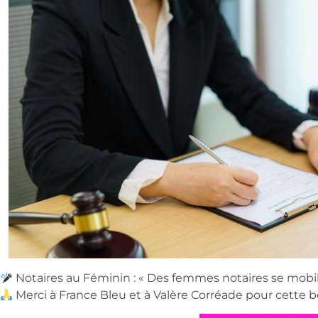
Notaires au Féminin : « Des femmes notaires se mobili
Merci à France Bleu et à Valère Corréade pour cette b