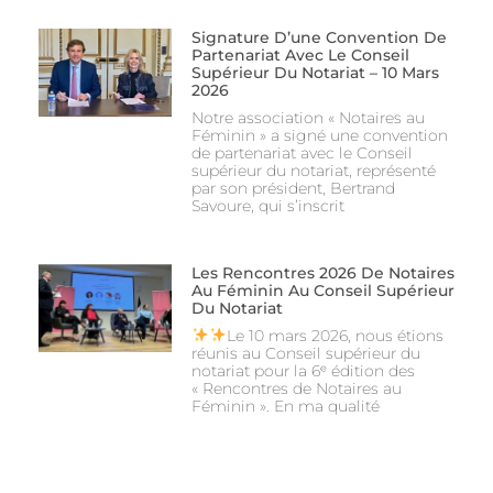
Signature D’une Convention De
Partenariat Avec Le Conseil
Supérieur Du Notariat – 10 Mars
2026
Notre association « Notaires au
Féminin » a signé une convention
de partenariat avec le Conseil
supérieur du notariat, représenté
par son président, Bertrand
Savoure, qui s’inscrit
Les Rencontres 2026 De Notaires
Au Féminin Au Conseil Supérieur
Du Notariat
Le 10 mars 2026, nous étions
réunis au Conseil supérieur du
notariat pour la 6ᵉ édition des
« Rencontres de Notaires au
Féminin ». En ma qualité