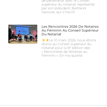
de partenariat avec le Conseil
supérieur du notariat, représenté
par son président, Bertrand
Savoure, qui s’inscrit
Les Rencontres 2026 De Notaires
Au Féminin Au Conseil Supérieur
Du Notariat
Le 10 mars 2026, nous étions
réunis au Conseil supérieur du
notariat pour la 6ᵉ édition des
« Rencontres de Notaires au
Féminin ». En ma qualité