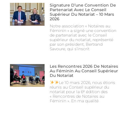
Signature D’une Convention De
Partenariat Avec Le Conseil
Supérieur Du Notariat – 10 Mars
2026
Notre association « Notaires au
Féminin » a signé une convention
de partenariat avec le Conseil
supérieur du notariat, représenté
par son président, Bertrand
Savoure, qui s’inscrit
Les Rencontres 2026 De Notaires
Au Féminin Au Conseil Supérieur
Du Notariat
Le 10 mars 2026, nous étions
réunis au Conseil supérieur du
notariat pour la 6ᵉ édition des
« Rencontres de Notaires au
Féminin ». En ma qualité