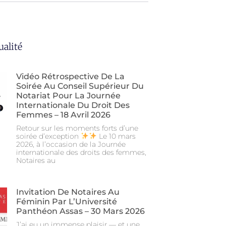
ualité
Vidéo Rétrospective De La
Soirée Au Conseil Supérieur Du
Notariat Pour La Journée
Internationale Du Droit Des
Femmes – 18 Avril 2026
Retour sur les moments forts d’une
soirée d’exception
Le 10 mars
2026, à l’occasion de la Journée
internationale des droits des femmes,
Notaires au
Invitation De Notaires Au
Féminin Par L’Université
Panthéon Assas – 30 Mars 2026
J’ai eu un immense plaisir — et une