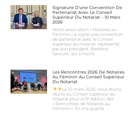
Signature D’une Convention De
Partenariat Avec Le Conseil
Supérieur Du Notariat – 10 Mars
2026
Notre association « Notaires au
Féminin » a signé une convention
de partenariat avec le Conseil
supérieur du notariat, représenté
par son président, Bertrand
Savoure, qui s’inscrit
Les Rencontres 2026 De Notaires
Au Féminin Au Conseil Supérieur
Du Notariat
Le 10 mars 2026, nous étions
réunis au Conseil supérieur du
notariat pour la 6ᵉ édition des
« Rencontres de Notaires au
Féminin ». En ma qualité